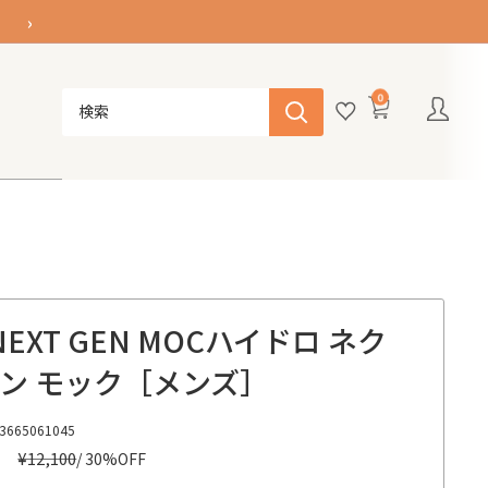
›
0
NEXT GEN MOC
ハイドロ ネク
ェン モック［メンズ］
3665061045
0
通
¥12,100
/ 30%OFF
常