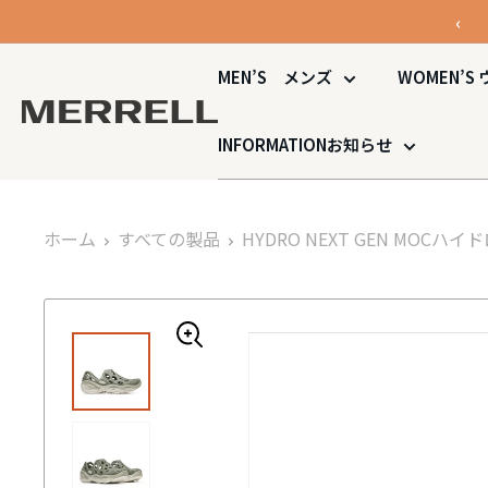
コ
‹
ン
テ
MEN’S
メンズ
WOMEN’S
ン
MERRELL
ツ
公
INFORMATION
お知らせ
に
式
ス
オ
キ
ン
ホーム
すべての製品
HYDRO NEXT GEN MOC
ハイドロ
ッ
ラ
プ
イ
す
ン
る
ス
ト
ア