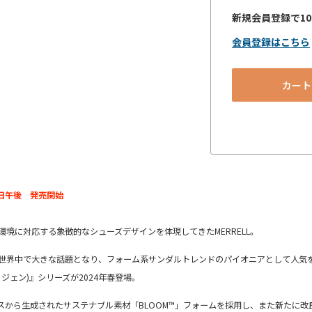
新規会員登録で1
会員登録はこちら
カート
月6日午後 発売開始
境に対応する象徴的なシューズデザインを体現してきたMERRELL。
中で大きな話題となり、フォーム系サンダルトレンドのパイオニアとして人気を博した「
ト ジェン)』シリーズが2024年春登場。
スから生成されたサステナブル素材「
BLOOM™」
フォームを採用し、また
新たに改