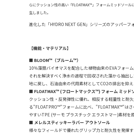
らにクッション性の高い「FLOATMAX™」フォームミッドソー
生しました。
進化した「HYDRO NEXT GEN」シリーズのアッパーフォ
【機能・マテリアル】
■
BLOOM™（ブルーム™）
10％藻類バイオマスを配合した植物由来のEVAフォ
それを解決すべく浄水の過程で回収された藻から抽出し
地に戻し、石油由来の代用素材としてCO2の排出を抑え
■ FLOATMAX™ (フロートマックス™) フォーム ミッ
クッション性・反発弾性に優れ、相反する軽量性と耐久性
る"FLOATPRO™"フォームに比べ、"FLOATM
やすいTPE (サーモ プラスチック エラストマー)素材
■ メレルスティッキーラバー アウトソール
様々なフィールドで優れたグリップ力と耐久性を発揮す