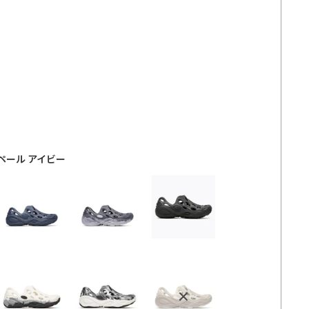
価
格
VY ペール アイビー