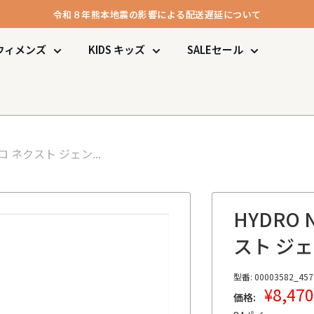
令和８年熊本地震の影響による配送遅延について
メンバー登録で1000ポイント進呈＆送料無料！
ウィメンズ
KIDS
キッズ
SALE
セール
令和８年熊本地震の影響による配送遅延について
 ネクスト ジェン...
HYDRO 
スト ジ
型番:
00003582_457
販
¥8,47
価格:
売