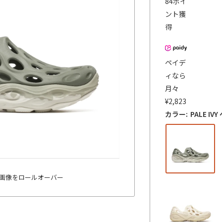
84
ポイ
価
ント獲
格
得
ペイデ
ィなら
月々
¥
2,823
カラー:
PALE I
画像をロールオーバー