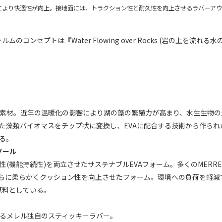
ルにより快適性が向上。接地面には、トラクション性と耐久性を向上させるラバーアウト
ルムのコンセプトは『Water Flowing over Rocks (岩の上を流
ーム素材。近年の温暖化の影響により湖の藻の繁殖力が高まり、水生生物
た藻類バイオマスをチップ状に変換し、EVAに配合する技術から作ら
る。
ドソール
(機能持続性)を両立させたサステナブルEVAフォーム。多くのMERR
AX™"はさらに柔らかくクッション性を向上させたフォーム。環境への負荷を
を原料としている。
るメレル独自のスティッキーラバー。