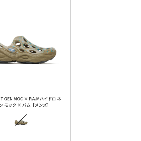
T GEN MOC × P.A.M
ハイドロ ネ
ン モック × パム［メンズ］