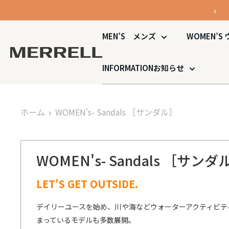
コ
‹
ン
テ
MEN’S
メンズ
WOMEN’S
ン
MERRELL
ツ
公
INFORMATION
お知らせ
に
式
ス
オ
キ
ン
ホーム
WOMEN's- Sandals
［サンダル］
ッ
ラ
プ
イ
す
ン
る
WOMEN's- Sandals
［サンダ
ス
ト
LET'S GET OUTSIDE.
ア
デイリーユースを始め、川や海などウォーターアクティビテ
まっているモデルも多数展開。