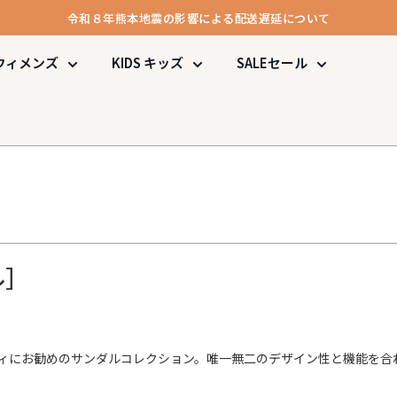
令和８年熊本地震の影響による配送遅延について
メンバー登録で1000ポイント進呈＆送料無料！
ウィメンズ
KIDS
キッズ
SALE
セール
令和８年熊本地震の影響による配送遅延について
ル］
ィにお勧めのサンダルコレクション。唯一無二のデザイン性と機能を合