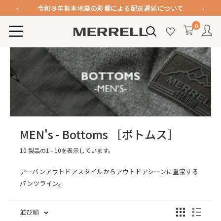
コ
‹
›
令和８年熊本地震の影響による配送遅延について
ン
メンバー登録で1000ポイント進呈＆送料無料！
0
テ
MERRELL
令和８年熊本地震の影響による配送遅延について
ン
公
ツ
式
に
オ
ス
ン
キ
ラ
ッ
イ
プ
ン
す
ス
MEN's - Bottoms
［ボトムス］
る
ト
10 製品の1 - 10を表示しています。
ア
アーバンアウトドアスタイルからアウトドアシーンに重宝する
パンツライン。
並び順