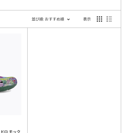
並び順: おすすめ順
表示
ドロ モック