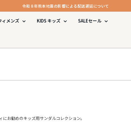
令和８年熊本地震の影響による配送遅延について
メンバー登録で1000ポイント進呈＆送料無料！
ウィメンズ
KIDS
キッズ
SALE
セール
令和８年熊本地震の影響による配送遅延について
ィにお勧めのキッズ用サンダルコレクション。