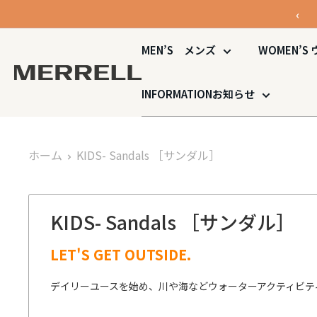
コ
‹
ン
テ
MEN’S
メンズ
WOMEN’S
ン
MERRELL
ツ
公
INFORMATION
お知らせ
に
式
ス
オ
キ
ン
ホーム
KIDS- Sandals
［サンダル］
ッ
ラ
プ
イ
す
ン
る
KIDS- Sandals
［サンダル］
ス
ト
LET'S GET OUTSIDE.
ア
デイリーユースを始め、川や海などウォーターアクティビテ