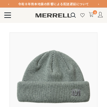
コ
‹
›
令和８年熊本地震の影響による配送遅延について
ン
メンバー登録で1000ポイント進呈＆送料無料！
0
テ
MERRELL
令和８年熊本地震の影響による配送遅延について
ン
公
ツ
式
に
オ
ス
ン
キ
ラ
ッ
イ
プ
ン
す
ス
る
ト
ア