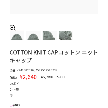
COTTON KNIT CAP
コットン ニット
キャップ
型番:
K241602026_4522552580732
販
¥2,640
通
¥5,280
/ 50%OFF
価格:
常
売
26
ポイ
価
価
格
ント獲
格
得