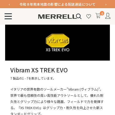
コ
‹
›
令和８年熊本地震の影響による配送遅延について
ン
メンバー登録で1000ポイント進呈＆送料無料！
0
テ
MERRELL
令和８年熊本地震の影響による配送遅延について
ン
公
ツ
式
に
オ
ス
ン
キ
ラ
ッ
イ
プ
ン
す
ス
Vibram XS TREK EVO
る
ト
7 製品の1 - 7を表示しています。
ア
イタリアの世界有数のソールメーカー”Vibram (ヴィブラム)”。
世界で最も信頼性の高い高性能アウトソールとして、優れた耐
久性とグリップ力により様々な路面、フィールドで力を発揮す
る。『XS TREK EVO』はグリップ力・耐久性を向上させた新ス
タンダードグリップ。