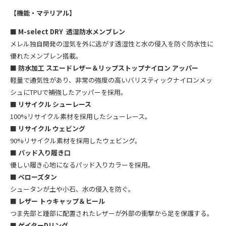
【機能・マテリアル】
■
M-select DRY 透湿防水メンブレン
メレル独自開発の湿気を外に逃がす透湿性と水の侵入を防ぐ防水性に
優れたメンブレン搭載。
■ 防水加工 スエードレザー＆リップストップナイロン アッパー
軽量で通気性があり、非常の強度の高いバリスティックナイロンメッ
シュにTPUで補強したアッパーを採用。
■
リサイクル シューレース
100%リサイクル素材を採用したシューレース。
■
リサイクル ウェビング
90%リサイクル素材を採用したウェビング。
■ パッド入り履き口
優しい履き心地になるパッド入りカラーを採用。
■
ベローズタン
シュータンが土や小石、水の侵入を防ぐ。
■
レザー
トゥキャップ＆ヒール
つま先部と踵部に配置されたレザーが外部の衝撃から足を保護する。
■
ゲイターDリング