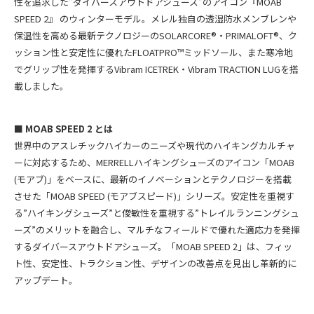
性を追求した”ダイバースアウトドアシューズ”のアイコン『MOAB
SPEED 2』 のウィンターモデル。
メレル独自の透湿防水メンブレンや
保温性を高める最新テクノロジーのSOLARCORE®・PRIMALOFT®、ク
ッション性と安定性に優れたFLOATPRO™ミッドソール、また寒冷地
でグリップ性を発揮するVibram ICETREK・Vibram TRACTION LUGを搭
載しました。
■ MOAB SPEED 2 とは
世界中のアスレチックハイカーのニーズや現代のハイキングカルチャ
ーに対応するため、
MERRELL
ハイキングシューズのアイコン「
MOAB
(
モアブ
)
」をベースに、最新のイノベーションとテクノロジーを搭載
させた「
MOAB SPEED (
モアブスピード
)
」シリーズ。安定性を重視す
る
”
ハイキングシューズ
”
と俊敏性を重視する
”
トレイルランニングシュ
ーズ
”
のメリットを融合し、マルチなフィールドで優れた適応力を発揮
するダイバースアウトドアシューズ。「
MOAB SPEED 2
」は、フィッ
ト性、安定性、トラクション性、デザインの改善点を見出し革新的に
アップデート。