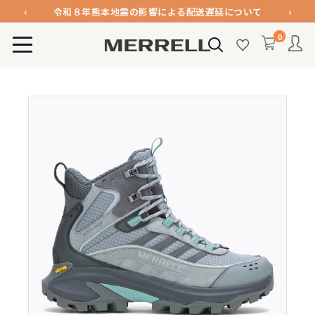
コ
‹
›
メンバー登録で1000ポイント進呈＆送料無料！
ン
0
テ
令和８年熊本地震の影響による配送遅延について
MERRELL
ン
公
メンバー登録で1000ポイント進呈＆送料無料！
ツ
式
令和８年熊本地震の影響による配送遅延について
に
オ
ス
ン
キ
ラ
ッ
イ
プ
ン
す
ス
る
ト
ア