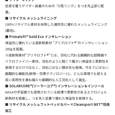
足首を覆うゲイター装着のための「D型リング」をつま先上部に配
置。
■
リサイクル
メッシュライニング
100%リサイクル素材を採用した通気性に優れたメッシュライニング
(裏地)。
■
Primaloft® Gold Eco インサレーション
保温性に優れている高断熱素材 "プリマロフト®"のインサレーション
200gを搭載。
※高断熱素材"プリマロフト®"とは、羽毛に代わる画期的な超微細マ
イクロファイバー素材。羽毛のように軽くて暖かい保温性と柔軟性を
発揮するだけではなく、羽毛にはない撥水性も発揮。今までにはない
画期的な機能性(断熱・防寒テクノロジー)と、どんな環境でも使える
高い実用性を兼ね備えた画期的な人工羽毛として誕生。
■
SOLARCORE®(ソーラーコア®)
インサレーション＆インソール
NASAの宇宙服でも使用されている極薄で柔軟性があるエアロジェル
断熱材を搭載し、つま先と足裏で優れた保温性を発揮する。
■ リサイクル メッシュフットベッドカバー×Cleansport NXT™防臭
加工