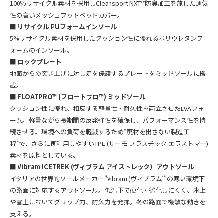
100％リサイクル素材を採用しCleansport NXT™防臭加工を施した通気
性の高いメッシュフットベッドカバー。
■ リサイクル PUフォームインソール
5%リサイクル素材を採用したクッション性に優れるポリウレタンフ
ォームのインソール。
■
ロックプレート
地面からの突き上げに対し足を保護するプレートをミッドソールに搭
載。
■
FLOATPRO™ (フロートプロ™) ミッドソール
クッション性に優れ、相反する軽量性・耐久性を両立させたEVAフォ
ーム。軽量ながら長期間の反発弾性を確保し、パフォーマンス性を持
続させる。環境への負荷を軽減するため“廃材を出さない製造工
程”で、さらに再利用しやすいTPE (サーモ プラスチック エラストマー)
素材を原料としている。
■
Vibram ICETREK (ヴィブラム アイストレック）アウトソール
イタリアの世界的ソールメーカー"Vibram (ヴィブラム)"の寒い環境下
の路面に対応するアウトソール。低温下で硬化・劣化しにくく、氷上
や雪上においてグリップ力、耐久力を発揮。冬の路面で機敏な動きを
支える。