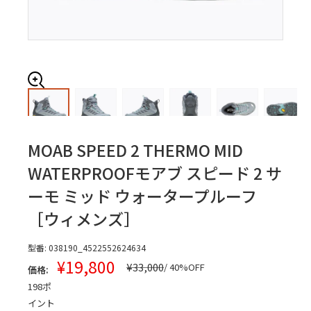
MOAB SPEED 2 THERMO MID
WATERPROOF
モアブ スピード 2 サ
ーモ ミッド ウォータープルーフ
［ウィメンズ］
型番:
038190_4522552624634
販
¥19,800
通
¥33,000
/ 40%OFF
価格:
常
売
198
ポ
価
価
格
イント