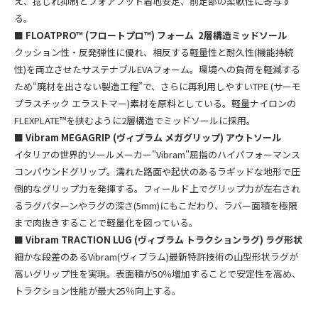
え、捻じれ抑制とフォアフット着地安定、前足部の柔軟性に寄与す
る。
■
FLOATPRO™ (フロートプロ™) フォーム 2層構造ミッドソール
クッション性・反発弾性に優れ、相反する軽量性と耐久性(機能持続
性)を両立させたサステナブルEVAフォーム。環境への負荷を軽減する
ため“廃材を出さない製造工程”で、さらに再利用しやすいTPE (サーモ
プラスチック エラストマー)素材を原料としている。軽量ナイロンの
FLEXPLATE™を挟むように2層構造でミッドソールに採用。
■
Vibram MEGAGRIP (ヴィブラム メガグリップ) アウトソール
イタリアの世界的ソールメーカー"Vibram"屈指のハイパフォーマンス
コンパウンドグリップ。濡れた路面や起伏のあるラギッドな地形で圧
倒的なグリップ力を発揮する。フィールド上でグリップ力が左右され
るラグパターンやラグの深さ(5mm)にもこだわり、ラバー面積を極限
まで肉抜きすることで軽量化を図っている。
■
Vibram TRACTION LUG (ヴィブラム トラクションラグ) ラグ形状
細かな段差のあるVibram(ヴィブラム)最新特許技術の山型形状ラグが
高いグリップ性を実現。表面積が50％増加することで安定性を高め、
トラクション性能が最大25％向上する。