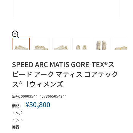
SPEED ARC MATIS GORE-TEX®
ス
ピード アーク マティス ゴアテック
ス®［ウィメンズ］
型番:
00003544_4573665054344
販
¥30,800
価格:
売
215
ポ
価
イント
格
獲得