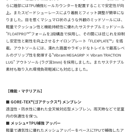
らに踵部にはTPU補強ヒールカウンターを配置することで安定性が向
上。またスピードシューレースにより着脱とフィット調整が簡単にな
りました。目を惹くマシュマロ状のような外観のミッドソールには、
軽量でクッション性と機能持続性に優れたサステナブルミッドソール
"FLOATPRO™"フォームを2段構造で採用し、その間には捻じれを抑制
し安定性と剛性を向上させるナイロンプレート「FLEXPLATE™」を搭
載。アウトソールには、濡れた路面やラギッドなトレイルで最高レベ
ルのグリップ性を発揮する"Vibram MEGAGRIP × Vibram TRACTION
LUG" アウトソール (ラグ深3mm) を採用しました。
またサステナブル
素材も取り入れ環境負荷軽減にも対応しました。
【機能・マテリアル】
■
GORE-TEX®(ゴアテックス®) メンブレン
透湿性・防水性に優れた全天候対応型メンブレン。雨天時などで足室
内の快適性を保つ。
■
メッシュ
+TPU補強 アッパー
軽量で通気性に優れたメッシュアッパーをベースにTPUで補強したア