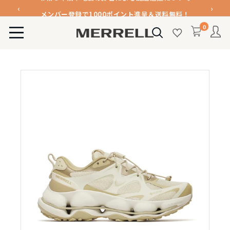
コ
‹
›
メンバー登録で1000ポイント進呈＆送料無料！
ン
令和８年熊本地震の影響による配送遅延について
0
テ
MERRELL
メンバー登録で1000ポイント進呈＆送料無料！
ン
公
ツ
令和８年熊本地震の影響による配送遅延について
式
に
オ
ス
ン
キ
ラ
ッ
イ
プ
ン
す
ス
る
ト
ア