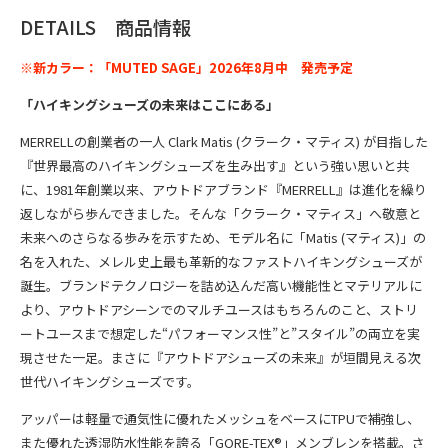
DETAILS 商品情報
※新カラー：「MUTED SAGE」2026年8月中 発売予定
「ハイキングシューズの未来はここにある」
MERRELLの創業者の一人 Clark Matis (クラーク・マティス) が目指した
『世界最高のハイキングシューズを生み出す』という強い思いと共
に、1981年創業以来、アウトドアブランド『MERRELL』は進化を繰り
返しながら歩んできました。そんな「クラーク・マティス」へ敬意と
未来へのさらなる歩みを示すため、モデル名に「Matis (マティス)」の
名を入れた、メレル史上最も革新的なファストハイキングシューズが
誕生。ブランドテクノロジーを詰め込んだ高い機能性とマテリアルに
より、アウトドアシーンでのマルチユースはもちろんのこと、ストリ
ートユースまで想定した“パフォーマンス性”と”スタイル”の両立を実
現させた一足。まさに『アウトドアシューズの未来』が垣間見える次
世代ハイキングシューズです。
アッパーは
軽量で通気性に優れたメッシュをベースにTPUで補強し、
また優れた透湿防水性能を誇る「GORE-TEX®」メンブレンを搭載。さ