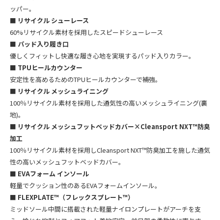
ッパー。
■
リサイクル シューレース
60%リサイクル素材を採用したスピードシューレース
■ パッド入り履き口
優しくフィットし快適な履き心地を実現するパッド入りカラー。
■ TPUヒールカウンター
安定性を高めるためのTPUヒールカウンターで補強。
■ リサイクル メッシュライニング
100％リサイクル素材を採用した通気性の高いメッシュライニング(裏
地)。
■ リサイクル メッシュフットベッドカバー×Cleansport NXT™防臭
加工
100％リサイクル素材を採用しCleansport NXT™防臭加工を施した通気
性の高いメッシュフットベッドカバー。
■
EVAフォーム インソール
軽量でクッション性のあるEVAフォームインソール。
■
FLEXPLATE™（フレックスプレート™）
ミッドソール中間に搭載された軽量ナイロンプレートがアーチを支