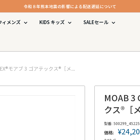
令和８年熊本地震の影響による配送遅延について
メンバー登録で1000ポイント進呈＆送料無料！
ウィメンズ
KIDS
キッズ
SALE
セール
令和８年熊本地震の影響による配送遅延について
EX®
モアブ 3 ゴアテックス®［メ...
MOAB 3 
クス®［
型番:
500299_45225
販
¥24,2
価格:
売