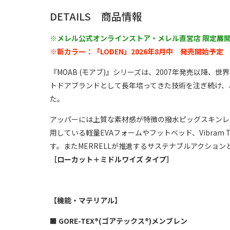
DETAILS 商品情報
※メレル公式オンラインストア・メレル直営店 限定展
※新カラー：「LODEN」2026年8月中 発売開始予定
『MOAB (モアブ)』シリーズは、2007年発売以降、
トドアブランドとして長年培ってきた技術を注ぎ続け、
た。
アッパーには上質な素材感が特徴の撥水ピッグスキンレ
用している軽量EVAフォームやフットベッド、Vibr
す。
またMERRELLが推進するサステナブルアクショ
［ローカット＋ミドルワイズ タイプ］
【機能・マテリアル】
■
GORE-TEX®(ゴアテックス®)メンブレン