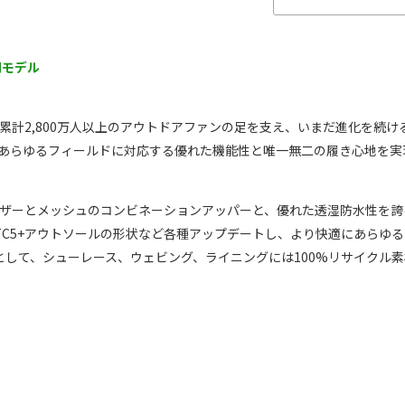
開モデル
世界累計2,800万人以上のアウトドアファンの足を支え、いまだ進化を続け
あらゆるフィールドに対応する優れた機能性と唯一無二の履き心地を実現
ザーとメッシュのコンビネーションアッパーと、優れた
透湿防水性を誇る
am TC5+アウトソールの形状など各種アップデートし、より快適にあら
ンとして、シューレース、ウェビング、ライニングには100%リサイクル