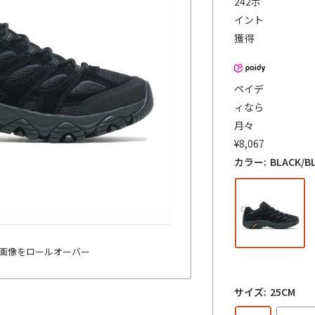
242
ポ
価
イント
格
獲得
ペイデ
ィなら
月々
¥
8,067
カラー:
BLACK/
画像をロールオーバー
サイズ:
25CM