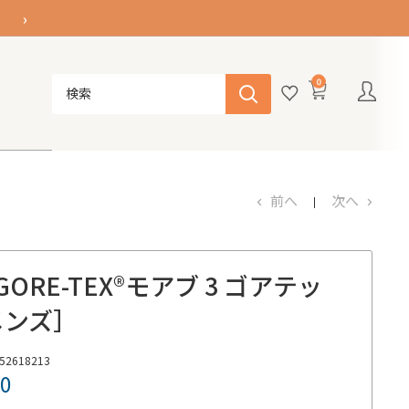
›
0
前へ
次へ
GORE-TEX®
モアブ 3 ゴアテッ
メンズ］
52618213
00