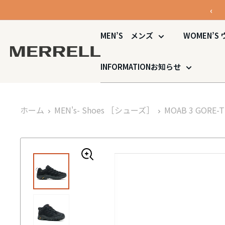
コ
‹
ン
テ
MEN’S
メンズ
WOMEN’S
ン
MERRELL
ツ
公
INFORMATION
お知らせ
に
式
ス
オ
キ
ン
ホーム
MEN's- Shoes
［シューズ］
MOAB 3 GORE-T
ッ
ラ
プ
イ
す
ン
る
ス
ト
ア