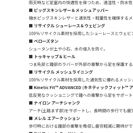
雨天時など足室内の快適性を保つため、透湿性・防水性
■
ピッグスキン
レザー＆メッシュアッパー
撥水ピッグスキンレザーと通気性・軽量性を確保するメ
■ リサイクル シューレース＆ウェビング
100％リサイクル素材を採用したシューレースとウェビ
■
ベローズタン
シュータンが土や小石、水の侵入を防ぐ。
■
トゥキャップ＆ヒール
つま先部と踵部のラバーが外部の衝撃から足を保護する
■
リサイクル メッシュライニング
100％リサイクル素材を採用した通気性に優れるメッシ
■
Kinetic Fit™ ADVANCED
(
キネティックフィット™ ア
低反発なクッショニングで踵への衝撃から足をサポート
■
ナイロン アーチシャンク
アーチ(土踏まず部)をサポートし、長時間の歩行でも
■
メレル エアークッション
歩行時における踵部の衝撃を吸収し疲労軽減に期待がで