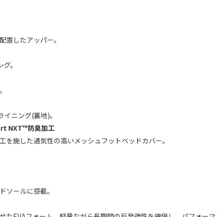
を配置したアッパー。
ング。
。
イニング(裏地)。
t NXT™防臭加工
™防臭加工を施した通気性の高いメッシュフットベッドカバー。
ドソールに搭載。
せたEVAフォーム。軽量ながら長期間の反発弾性を確保し、パフォーマ