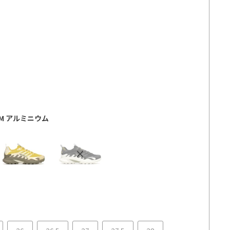
価
格
UM アルミニウム