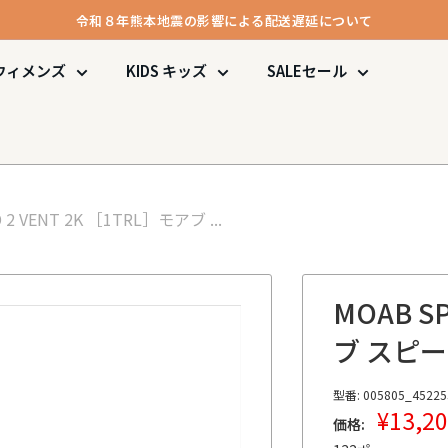
令和８年熊本地震の影響による配送遅延について
メンバー登録で1000ポイント進呈＆送料無料！
ウィメンズ
KIDS
キッズ
SALE
セール
令和８年熊本地震の影響による配送遅延について
 2 VENT 2K ［1TRL］
モアブ ...
MOAB SP
ブ スピー
型番:
005805_45225
販
¥13,2
価格:
売