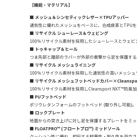
【機能・マテリアル】
■
メッシュ＆シンセティックレザー×TPUアッパー
通気性に優れたメッシュをベースに、合成皮革とTPU
■ リサイクル シューレース＆ウェビング
100％リサイクル素材を採用したシューレースとウェビ
■
トゥキャップ＆ヒール
つま先部と踵部のラバーが外部の衝撃から足を保護する
■ リサイクル メッシュライニング
100％リサイクル素材を採用した通気性の高いメッシュラ
■ リサイクル メッシュフットベッドカバー×Cleanspor
100％リサイクル素材を採用しCleansport NXT
■ PUフットベッド
ポリウレタンフォームのフットベッド (取り外し可能)。
■
ロックプレート
地面からの突き上げに対し足を保護するプレートをミッ
■
FLOATPRO™ (フロートプロ™) ミッドソール
クッション性に優れ、相反する軽量性・耐久性を両立さ