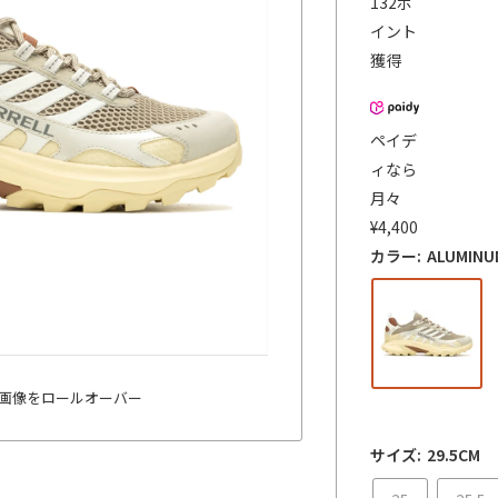
132
ポ
価
イント
格
獲得
ペイデ
ィなら
月々
¥
4,400
カラー:
ALUMIN
画像をロールオーバー
サイズ:
29.5CM