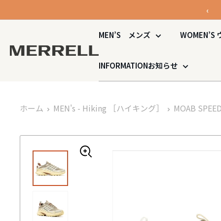
コ
‹
ン
テ
MEN’S
メンズ
WOMEN’S
ン
MERRELL
ツ
公
INFORMATION
お知らせ
に
式
ス
オ
キ
ン
ホーム
MEN's - Hiking
［ハイキング］
MOAB SPEED
ッ
ラ
プ
イ
す
ン
る
ス
ト
ア