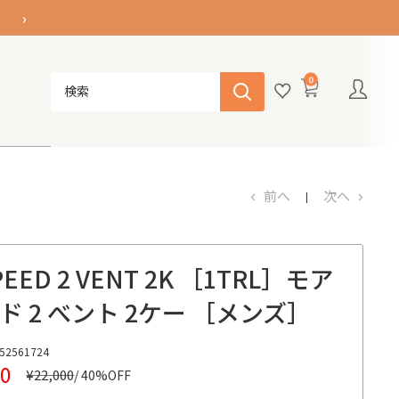
›
0
前へ
次へ
EED 2 VENT 2K ［1TRL］
モア
ド 2 べント 2ケー ［メンズ］
52561724
00
通
¥22,000
/ 40%OFF
常