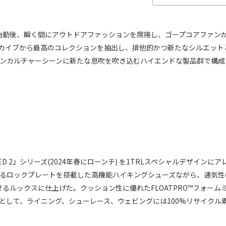
2020年始動後、瞬く間にアウトドアファッションを席捲し、ゴープコアファ
カイブから最高のコレクションを抽出し、排他的かつ新たなシルエット
ンカルチャーシーンに新たな息吹を吹き込むハイエンドな製品群で構成
D 2』シリーズ(2024年春にローンチ) を1TRLスペシャルデザインにア
るロックプレートを搭載した高機能ハイキングシューズながら、通気性
させるルックスに仕上げた。クッション性に優れたFLOATPRO™フォー
として、ライニング、シューレース、ウェビングには100%リサイクル