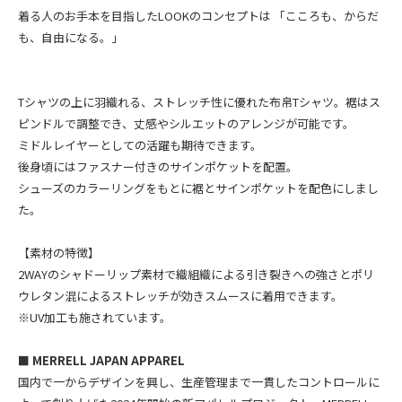
着る人のお手本を目指したLOOKのコンセプトは 「こころも、からだ
も、自由になる。」
Tシャツの上に羽織れる、ストレッチ性に優れた布帛Tシャツ。裾はス
ピンドルで調整でき、丈感やシルエットのアレンジが可能です。
ミドルレイヤーとしての活躍も期待できます。
後身頃にはファスナー付きのサインポケットを配置。
シューズのカラーリングをもとに裾とサインポケットを配色にしまし
た。
【素材の特徴】
2WAYのシャドーリップ素材で織組織による引き裂きへの強さとポリ
ウレタン混によるストレッチが効きスムースに着用できます。
※UV加工も施されています。
■ MERRELL JAPAN APPAREL
国内で一からデザインを興し、生産管理まで一貫したコントロールに