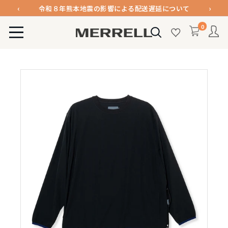
コ
‹
›
令和８年熊本地震の影響による配送遅延について
ン
メンバー登録で1000ポイント進呈＆送料無料！
0
テ
MERRELL
令和８年熊本地震の影響による配送遅延について
ン
公
ツ
式
に
オ
ス
ン
キ
ラ
ッ
イ
プ
ン
す
ス
る
ト
ア