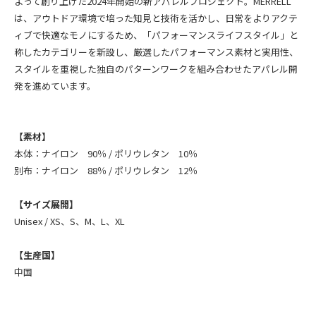
よって創り上げた2024年開始の新アパレルプロジェクト。MERRELL
は、アウトドア環境で培った知見と技術を活かし、日常をよりアクテ
ィブで快適なモノにするため、「パフォーマンスライフスタイル」と
称したカテゴリーを新設し、厳選したパフォーマンス素材と実用性、
スタイルを重視した独自のパターンワークを組み合わせたアパレル開
発を進めています。
【素材】
本体：ナイロン 90％ / ポリウレタン 10％
別布：ナイロン 88％ / ポリウレタン 12％
【サイズ展開】
Unisex / XS、S、M、L、XL
【生産国】
中国
----------