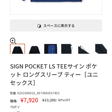
スペースに表示する
SIGN POCKET LS TEE
サイン ポケ
ット ロングスリーブ ティー［ユニ
セックス］
型番:
K252306010_4573665037453
販
¥7,920
通
¥13,200
/ 40%OFF
価格:
常
売
79
ポイ
価
価
格